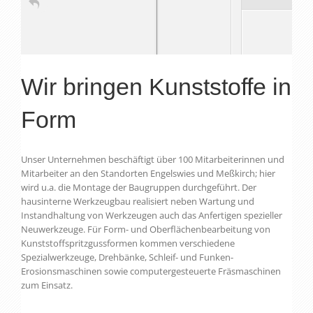
Wir bringen Kunststoffe in
1964
1968
1973
1977
1982
1986
1960
1970
1980
TimelineJS
Form
Unser Unternehmen beschäftigt über 100 Mitarbeiterinnen und
Mitarbeiter an den Standorten Engelswies und Meßkirch;
hier
wird u.a. die Montage der Baugruppen durchgeführt.
Der
hausinterne Werkzeugbau realisiert neben Wartung und
Instandhaltung von Werkzeugen auch das Anfertigen spezieller
Neuwerkzeuge. Für Form- und Oberflächenbearbeitung von
Kunststoffspritzgussformen kommen verschiedene
Spezialwerkzeuge, Drehbänke, Schleif- und Funken-
Erosionsmaschinen sowie computergesteuerte Fräsmaschinen
zum Einsatz.